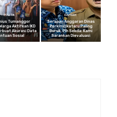
POLITIK
DAERAH
nius Tumanggor
Serapan Anggaran Dinas
Warga Aktifkan IKD
Perkimcikataru Paling
rkuat Akurasi Data
Buruk, Plh Sekda: Kami
ntuan Sosial
Sarankan Dievaluasi