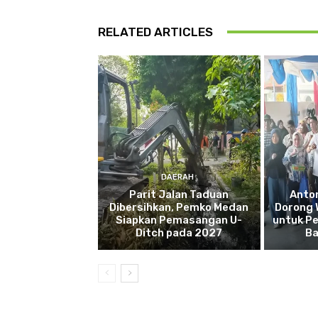
RELATED ARTICLES
DAERAH
Parit Jalan Taduan
Anto
Dibersihkan, Pemko Medan
Dorong 
Siapkan Pemasangan U-
untuk Pe
Ditch pada 2027
Ba