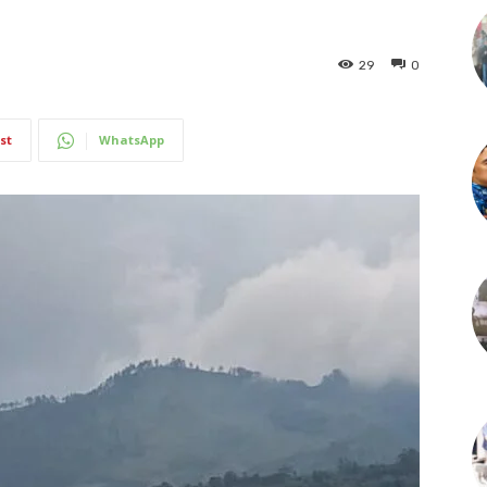
29
0
st
WhatsApp