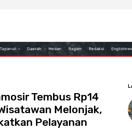
Tapanuli
Daerah
Medan
Ragam
Redaksi
Englishne
L
amosir Tembus Rp14
 Wisatawan Melonjak,
katkan Pelayanan