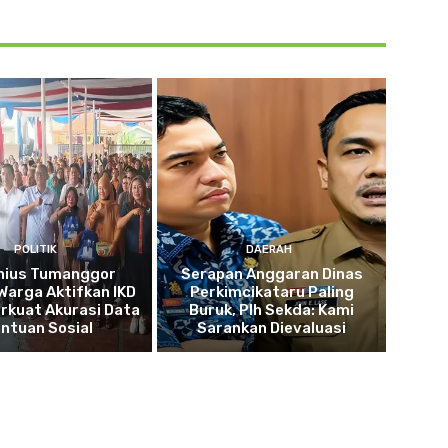
POLITIK
DAERAH
nius Tumanggor
Serapan Anggaran Dinas
Warga Aktifkan IKD
Perkimcikataru Paling
rkuat Akurasi Data
Buruk, Plh Sekda: Kami
ntuan Sosial
Sarankan Dievaluasi