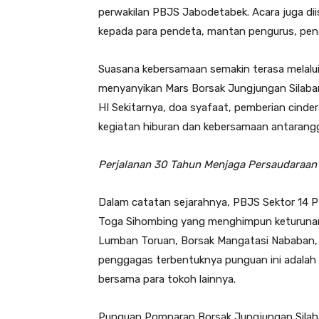
perwakilan PBJS Jabodetabek. Acara juga di
kepada para pendeta, mantan pengurus, pena
Suasana kebersamaan semakin terasa melalui
menyanyikan Mars Borsak Jungjungan Silaba
HI Sekitarnya, doa syafaat, pemberian cind
kegiatan hiburan dan kebersamaan antarangg
Perjalanan 30 Tahun Menjaga Persaudaraan
Dalam catatan sejarahnya, PBJS Sektor 14 P
Toga Sihombing yang menghimpun keturunan
Lumban Toruan, Borsak Mangatasi Nababan, 
penggagas terbentuknya punguan ini adalah A
bersama para tokoh lainnya.
Punguan Pomparan Borsak Jungjungan Silaba