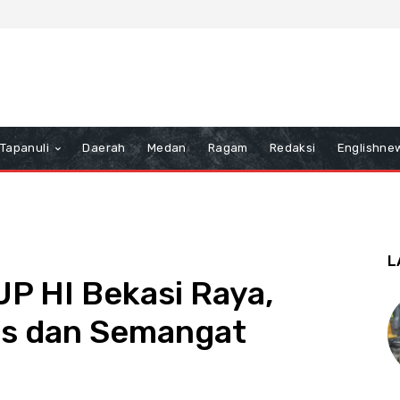
Tapanuli
Daerah
Medan
Ragam
Redaksi
Englishne
L
P HI Bekasi Raya,
tas dan Semangat