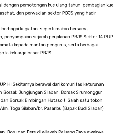
isi dengan pemotongan kue ulang tahun, pembagian kue
sehat, dan perwakilan sektor PBJS yang hadir.
 berbagai kegiatan, seperti makan bersama,
n, penyampaian sejarah perjalanan PBJS Sektor 14 PUP
eramata kepada mantan pengurus, serta berbagai
ota keluarga besar PBJS.
UP HI Sekitarnya berawal dari komunitas keturunan
 Borsak Jungjungan Silaban, Borsak Sirumonggur
dan Borsak Bimbingan Hutasoit. Salah satu tokoh
lm. Toga Silaban/br. Pasaribu (Bapak Budi Silaban)
n, Boru dan Bere di wilayah Pejuang Jaya awalnya