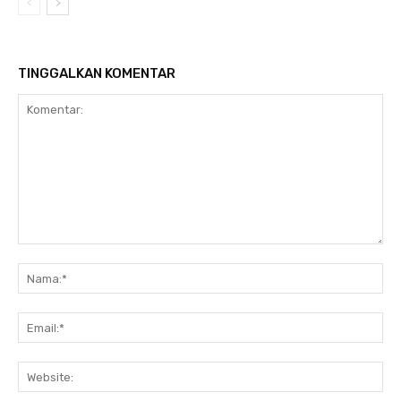
TINGGALKAN KOMENTAR
Komentar:
Na
Ema
Web