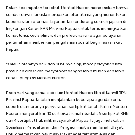
Dalam kesempatan tersebut, Menteri Nusron menegaskan bahwa
sumber daya manusia merupakan pilar utama yang menentukan
keberhasilan reformasi layanan. Ia mendorong seluruh jajaran di
lingkungan Kanwil BPN Provinsi Papua untuk terus meningkatkan
kompetensi, kedisiplinan, dan profesionalisme agar pelayanan
pertanahan memberikan pengalaman positif bagi masyarakat
Papua.
“Kalau sistemnya baik dan SDM-nya siap, maka pelayanan kita
pasti bisa dirasakan masyarakat dengan lebih mudah dan lebih
cepat,” pungkas Menteri Nusron.
Pada hari yang sama, sebelum Menteri Nusron tiba di Kanwil BPN
Provinsi Papua, ia telah menjalankan beberapa agenda kerja,
seperti di antaranya penyerahan sertipikat tanah. Kali ini Menteri
Nusron menyerahkan 10 sertipikat rumah ibadah, 6 sertipikat BMN
dan 4 sertipikat hak milik masyarakat Papua. Ia juga melakukan
Sosialisasi Pendaftaran dan Pengadministrasian Tanah Ulayat,
untuk memastikan hak masyarakat adat tercatat jelas dan