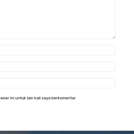
Nama:*
Email:*
Website:
wser ini untuk lain kali saya berkomentar.