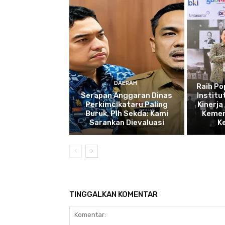
DAERAH
Raih P
Serapan Anggaran Dinas
Institu
Perkimcikataru Paling
Kinerja
Buruk, Plh Sekda: Kami
Kemen
Sarankan Dievaluasi
K
TINGGALKAN KOMENTAR