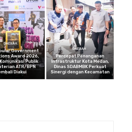
DAERAH
DAERAH
opular Government
tions Award 2026,
Percepat Penanganan
 Komunikasi Publik
Infrastruktur Kota Medan,
terian ATR/BPN
Dinas SDABMBK Perkuat
embali Diakui
Sinergi dengan Kecamatan