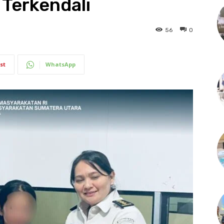
Terkendali
56
0
st
WhatsApp