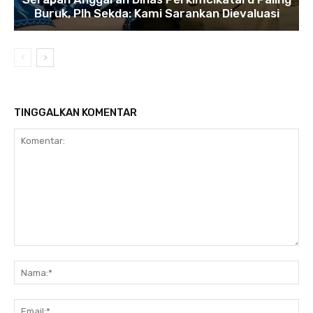
Buruk, Plh Sekda: Kami Sarankan Dievaluasi
TINGGALKAN KOMENTAR
Komentar:
Na
Ema