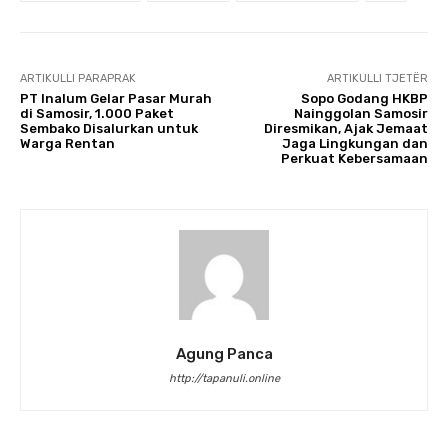
ARTIKULLI PARAPRAK
ARTIKULLI TJETËR
PT Inalum Gelar Pasar Murah
Sopo Godang HKBP
di Samosir, 1.000 Paket
Nainggolan Samosir
Sembako Disalurkan untuk
Diresmikan, Ajak Jemaat
Warga Rentan
Jaga Lingkungan dan
Perkuat Kebersamaan
Agung Panca
http://tapanuli.online