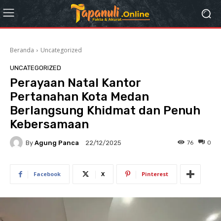
Beranda
Uncategorized
UNCATEGORIZED
Perayaan Natal Kantor
Pertanahan Kota Medan
Berlangsung Khidmat dan Penuh
Kebersamaan
By
Agung Panca
76
0
22/12/2025
Facebook
X
Pinterest