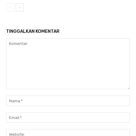
TINGGALKAN KOMENTAR
Komentar:
Na
Ema
Web