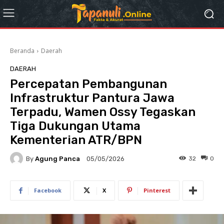
Beranda
Daerah
DAERAH
Percepatan Pembangunan
Infrastruktur Pantura Jawa
Terpadu, Wamen Ossy Tegaskan
Tiga Dukungan Utama
Kementerian ATR/BPN
By
Agung Panca
32
0
05/05/2026
Facebook
X
Pinterest