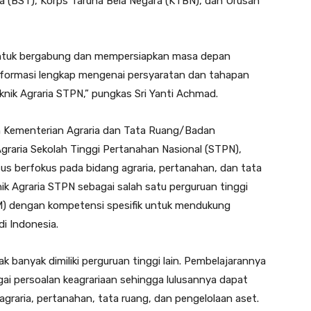
a (BST), Korps Taruna Bela Negara (KTBN), dan Urusan
ntuk bergabung dan mempersiapkan masa depan
Informasi lengkap mengenai persyaratan dan tahapan
teknik Agraria STPN,” pungkas Sri Yanti Achmad.
n Kementerian Agraria dan Tata Ruang/Badan
graria Sekolah Tinggi Pertanahan Nasional (STPN),
s berfokus pada bidang agraria, pertanahan, dan tata
ik Agraria STPN sebagai salah satu perguruan tinggi
) dengan kompetensi spesifik untuk mendukung
i Indonesia.
ak banyak dimiliki perguruan tinggi lain. Pembelajarannya
gai persoalan keagrariaan sehingga lulusannya dapat
raria, pertanahan, tata ruang, dan pengelolaan aset.