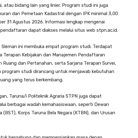
tau bidang lain yang linier. Program studi ini juga
uran dan Pemetaan Kadastral dengan IPK minimal 3,00
 per 31 Agustus 2026. Informasi lengkap mengenai
pendaftaran dapat diakses melalui situs web stpn.ac.id.
en Sleman ini membuka empat program studi. Terdapat
na Terapan Kebijakan dan Manajemen Pendaftaran
 Ruang dan Pertanahan, serta Sarjana Terapan Survei,
h program studi dirancang untuk menjawab kebutuhan
 ruang yang terus berkembang.
gan, Taruna/i Politeknik Agraria STPN juga dapat
ui berbagai wadah kemahasiswaan, seperti Dewan
a (BST), Korps Taruna Bela Negara (KTBN), dan Urusan
ntuk bergabung dan mempersiapkan masa depan