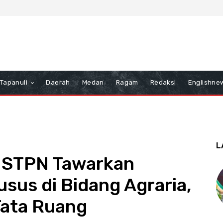
Tapanuli
Daerah
Medan
Ragam
Redaksi
Englishne
L
a STPN Tawarkan
sus di Bidang Agraria,
Tata Ruang