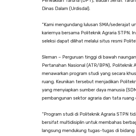
Perwakilan Taruna (DPT), Badan Senat Tarun
Dinas Dalam (Urdisdal).
“Kami mengundang lulusan SMA/sederajat u
kariernya bersama Politeknik Agraria STPN. 
seleksi dapat dilihat melalui situs resmi Poli
Sleman – Perguruan tinggi di bawah naunga
Pertanahan Nasional (ATR/BPN), Politeknik A
menawarkan program studi yang secara khusu
ruang. Keunikan tersebut menjadikan Politekn
yang menyiapkan sumber daya manusia (SDM
pembangunan sektor agraria dan tata ruang d
“Program studi di Politeknik Agraria STPN tid
bersifat multidisiplin untuk membahas berba
langsung mendukung tugas-tugas di bidang ag