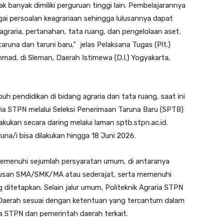
ak banyak dimiliki perguruan tinggi lain. Pembelajarannya
gai persoalan keagrariaan sehingga lulusannya dapat
raria, pertanahan, tata ruang, dan pengelolaan aset.
una dan taruni baru,” jelas Pelaksana Tugas (Plt.)
chmad, di Sleman, Daerah Istimewa (D.I.) Yogyakarta,
h pendidikan di bidang agraria dan tata ruang, saat ini
ria STPN melalui Seleksi Penerimaan Taruna Baru (SPTB)
ukan secara daring melalui laman sptb.stpn.ac.id.
una/i bisa dilakukan hingga 18 Juni 2026.
memenuhi sejumlah persyaratan umum, di antaranya
ulusan SMA/SMK/MA atau sederajat, serta memenuhi
ditetapkan. Selain jalur umum, Politeknik Agraria STPN
Daerah sesuai dengan ketentuan yang tercantum dalam
ria STPN dan pemerintah daerah terkait.