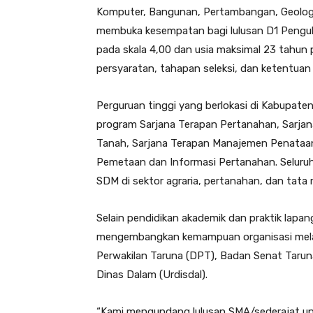
Komputer, Bangunan, Pertambangan, Geologi, a
membuka kesempatan bagi lulusan D1 Penguk
pada skala 4,00 dan usia maksimal 23 tahun
persyaratan, tahapan seleksi, dan ketentuan 
Perguruan tinggi yang berlokasi di Kabupat
program Sarjana Terapan Pertanahan, Sarja
Tanah, Sarjana Terapan Manajemen Penataan
Pemetaan dan Informasi Pertanahan. Seluru
SDM di sektor agraria, pertanahan, dan tata
Selain pendidikan akademik dan praktik lapan
mengembangkan kemampuan organisasi melal
Perwakilan Taruna (DPT), Badan Senat Tarun
Dinas Dalam (Urdisdal).
“Kami mengundang lulusan SMA/sederajat u