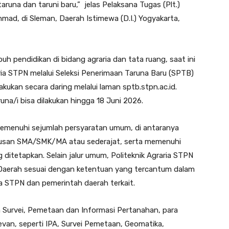
una dan taruni baru,” jelas Pelaksana Tugas (Plt.)
chmad, di Sleman, Daerah Istimewa (D.I.) Yogyakarta,
h pendidikan di bidang agraria dan tata ruang, saat ini
ria STPN melalui Seleksi Penerimaan Taruna Baru (SPTB)
ukan secara daring melalui laman sptb.stpn.ac.id.
una/i bisa dilakukan hingga 18 Juni 2026.
memenuhi sejumlah persyaratan umum, di antaranya
ulusan SMA/SMK/MA atau sederajat, serta memenuhi
ditetapkan. Selain jalur umum, Politeknik Agraria STPN
Daerah sesuai dengan ketentuan yang tercantum dalam
ria STPN dan pemerintah daerah terkait.
 Survei, Pemetaan dan Informasi Pertanahan, para
levan, seperti IPA, Survei Pemetaan, Geomatika,