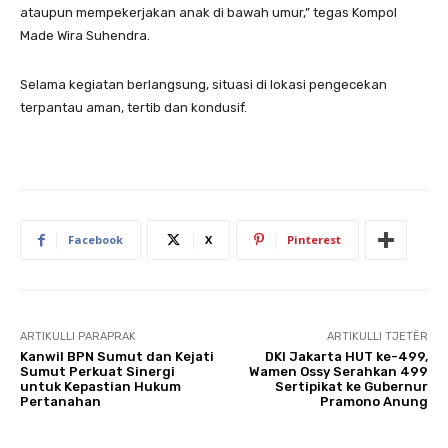
ataupun mempekerjakan anak di bawah umur,” tegas Kompol
Made Wira Suhendra.
Selama kegiatan berlangsung, situasi di lokasi pengecekan
terpantau aman, tertib dan kondusif.
Facebook
X
Pinterest
ARTIKULLI PARAPRAK
ARTIKULLI TJETËR
Kanwil BPN Sumut dan Kejati
DKI Jakarta HUT ke-499,
Sumut Perkuat Sinergi
Wamen Ossy Serahkan 499
untuk Kepastian Hukum
Sertipikat ke Gubernur
Pertanahan
Pramono Anung