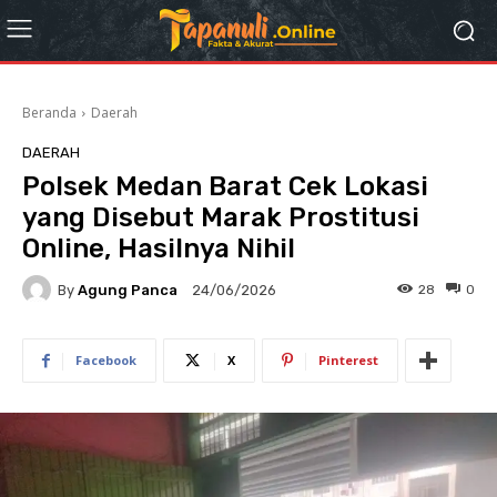
Beranda
Daerah
DAERAH
Polsek Medan Barat Cek Lokasi
yang Disebut Marak Prostitusi
Online, Hasilnya Nihil
By
Agung Panca
28
0
24/06/2026
Facebook
X
Pinterest