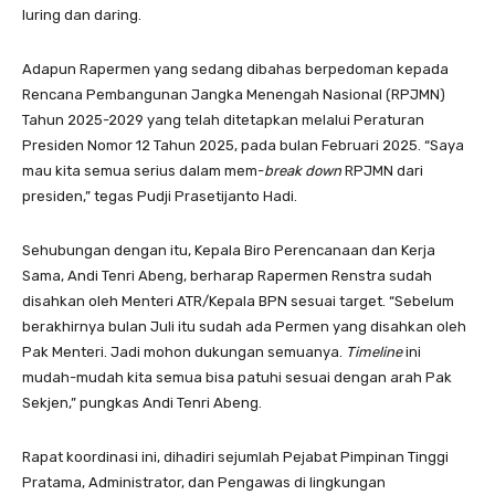
luring dan daring.
Adapun Rapermen yang sedang dibahas berpedoman kepada
Rencana Pembangunan Jangka Menengah Nasional (RPJMN)
Tahun 2025-2029 yang telah ditetapkan melalui Peraturan
Presiden Nomor 12 Tahun 2025, pada bulan Februari 2025. “Saya
mau kita semua serius dalam mem-
break down
RPJMN dari
presiden,” tegas Pudji Prasetijanto Hadi.
Sehubungan dengan itu, Kepala Biro Perencanaan dan Kerja
Sama, Andi Tenri Abeng, berharap Rapermen Renstra sudah
disahkan oleh Menteri ATR/Kepala BPN sesuai target. “Sebelum
berakhirnya bulan Juli itu sudah ada Permen yang disahkan oleh
Pak Menteri. Jadi mohon dukungan semuanya.
Timeline
ini
mudah-mudah kita semua bisa patuhi sesuai dengan arah Pak
Sekjen,” pungkas Andi Tenri Abeng.
Rapat koordinasi ini, dihadiri sejumlah Pejabat Pimpinan Tinggi
Pratama, Administrator, dan Pengawas di lingkungan