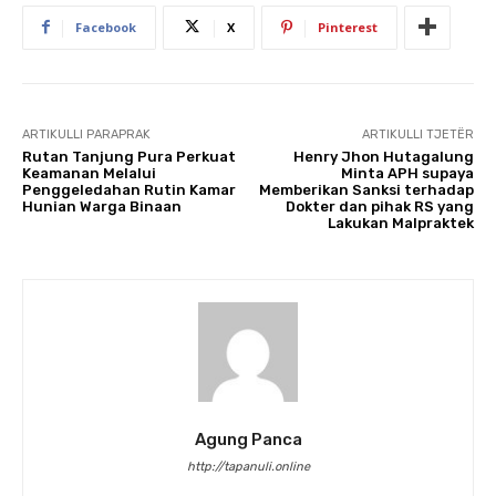
Facebook
X
Pinterest
ARTIKULLI PARAPRAK
ARTIKULLI TJETËR
Rutan Tanjung Pura Perkuat
Henry Jhon Hutagalung
Keamanan Melalui
Minta APH supaya
Penggeledahan Rutin Kamar
Memberikan Sanksi terhadap
Hunian Warga Binaan
Dokter dan pihak RS yang
Lakukan Malpraktek
Agung Panca
http://tapanuli.online