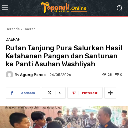
Beranda
Daerah
DAERAH
Rutan Tanjung Pura Salurkan Hasil
Ketahanan Pangan dan Santunan
ke Panti Asuhan Washliyah
By
Agung Panca
28
0
24/05/2026
Facebook
X
Pinterest