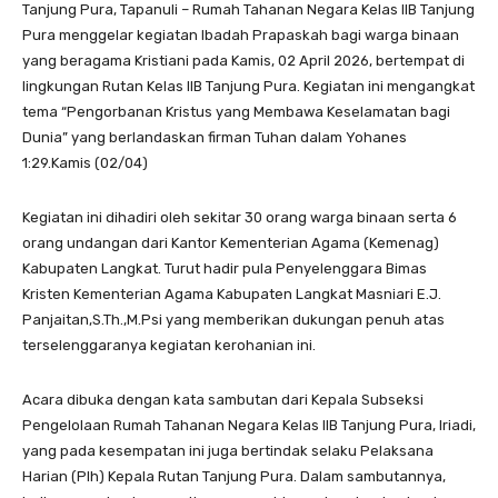
Tanjung Pura, Tapanuli – Rumah Tahanan Negara Kelas IIB Tanjung
Pura menggelar kegiatan Ibadah Prapaskah bagi warga binaan
yang beragama Kristiani pada Kamis, 02 April 2026, bertempat di
lingkungan Rutan Kelas IIB Tanjung Pura. Kegiatan ini mengangkat
tema “Pengorbanan Kristus yang Membawa Keselamatan bagi
Dunia” yang berlandaskan firman Tuhan dalam Yohanes
1:29.Kamis (02/04)
Kegiatan ini dihadiri oleh sekitar 30 orang warga binaan serta 6
orang undangan dari Kantor Kementerian Agama (Kemenag)
Kabupaten Langkat. Turut hadir pula Penyelenggara Bimas
Kristen Kementerian Agama Kabupaten Langkat Masniari E.J.
Panjaitan,S.Th.,M.Psi yang memberikan dukungan penuh atas
terselenggaranya kegiatan kerohanian ini.
Acara dibuka dengan kata sambutan dari Kepala Subseksi
Pengelolaan Rumah Tahanan Negara Kelas IIB Tanjung Pura, Iriadi,
yang pada kesempatan ini juga bertindak selaku Pelaksana
Harian (Plh) Kepala Rutan Tanjung Pura. Dalam sambutannya,