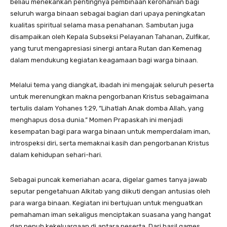
beliau menekankan pentingnya pembinaan kerohanian bagi
seluruh warga binaan sebagai bagian dari upaya peningkatan
kualitas spiritual selama masa penahanan. Sambutan juga
disampaikan oleh Kepala Subseksi Pelayanan Tahanan, Zulfikar,
yang turut mengapresiasi sinergi antara Rutan dan Kemenag
dalam mendukung kegiatan keagamaan bagi warga binaan.
Melalui tema yang diangkat, ibadah ini mengajak seluruh peserta
untuk merenungkan makna pengorbanan Kristus sebagaimana
tertulis dalam Yohanes 1:29, “Lihatlah Anak domba Allah, yang
menghapus dosa dunia.” Momen Prapaskah ini menjadi
kesempatan bagi para warga binaan untuk memperdalam iman,
introspeksi diri, serta memaknai kasih dan pengorbanan Kristus
dalam kehidupan sehari-hari.
Sebagai puncak kemeriahan acara, digelar games tanya jawab
seputar pengetahuan Alkitab yang diikuti dengan antusias oleh
para warga binaan. Kegiatan ini bertujuan untuk menguatkan
pemahaman iman sekaligus menciptakan suasana yang hangat
dan penuh kekeluargaan di antara peserta. Dari hasil games