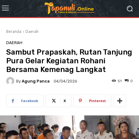
Beranda
Daerah
DAERAH
Sambut Prapaskah, Rutan Tanjung
Pura Gelar Kegiatan Rohani
Bersama Kemenag Langkat
By
Agung Panca
51
0
04/04/2026
Facebook
X
Pinterest