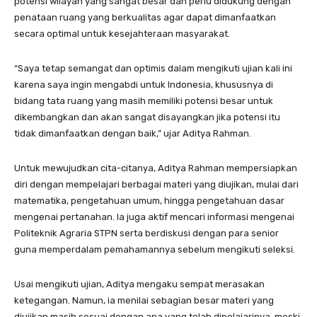
potensi wilayah yang sangat besar dan perlu didukung dengan
penataan ruang yang berkualitas agar dapat dimanfaatkan
secara optimal untuk kesejahteraan masyarakat.
“Saya tetap semangat dan optimis dalam mengikuti ujian kali ini
karena saya ingin mengabdi untuk Indonesia, khususnya di
bidang tata ruang yang masih memiliki potensi besar untuk
dikembangkan dan akan sangat disayangkan jika potensi itu
tidak dimanfaatkan dengan baik,” ujar Aditya Rahman.
Untuk mewujudkan cita-citanya, Aditya Rahman mempersiapkan
diri dengan mempelajari berbagai materi yang diujikan, mulai dari
matematika, pengetahuan umum, hingga pengetahuan dasar
mengenai pertanahan. Ia juga aktif mencari informasi mengenai
Politeknik Agraria STPN serta berdiskusi dengan para senior
guna memperdalam pemahamannya sebelum mengikuti seleksi.
Usai mengikuti ujian, Aditya mengaku sempat merasakan
ketegangan. Namun, ia menilai sebagian besar materi yang
diujikan masih sesuai dengan apa yang telah dipelajarinya, meski