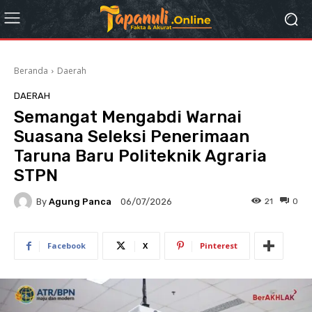
Beranda
Daerah
DAERAH
Semangat Mengabdi Warnai
Suasana Seleksi Penerimaan
Taruna Baru Politeknik Agraria
STPN
By
Agung Panca
21
0
06/07/2026
Facebook
X
Pinterest