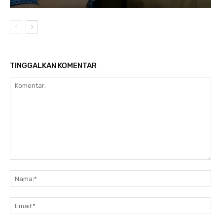
TINGGALKAN KOMENTAR
Komentar:
Na
Ema