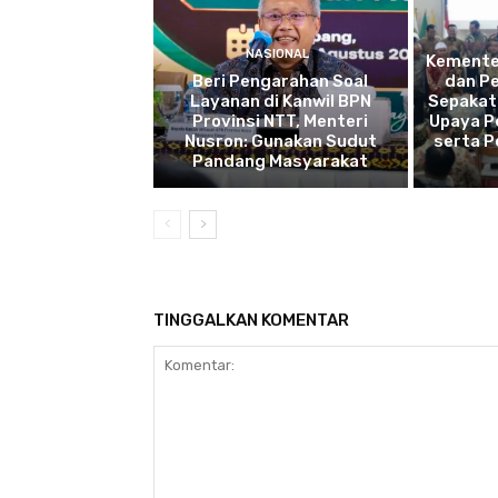
NASIONAL
Kemente
Beri Pengarahan Soal
dan P
Layanan di Kanwil BPN
Sepakat
Provinsi NTT, Menteri
Upaya P
Nusron: Gunakan Sudut
serta 
Pandang Masyarakat
TINGGALKAN KOMENTAR