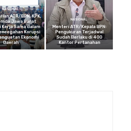
NASIONAL
rian ATR/BPN, KPK,
NASIONAL
emda Jawa Barat
i Kerja Sama dalam
Menteri ATR/Kepala BPN:
encegahan Korupsi
Pengukuran Terjadwal
Penguatan Ekonomi
Sudah Berlaku di 400
Daerah
Kantor Pertanahan