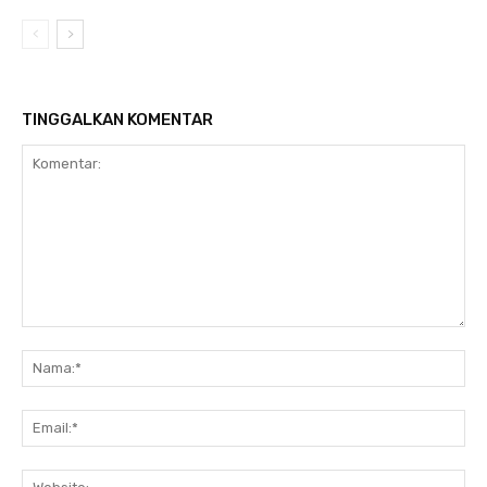
TINGGALKAN KOMENTAR
Komentar:
Na
Ema
Web