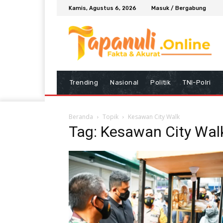
Kamis, Agustus 6, 2026
Masuk / Bergabung
Trending
Nasional
Politik
TNI-Polri
Beranda
Topik
Kesawan City Walk
Tag: Kesawan City Wal