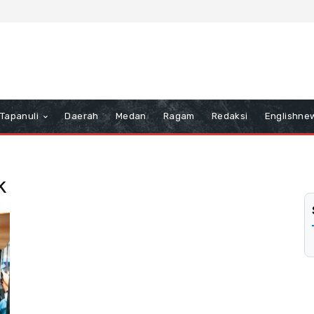
Tapanuli
Daerah
Medan
Ragam
Redaksi
Englishne
k