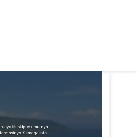
percaya Meskipun umurnya
formasinya. Semoga Info