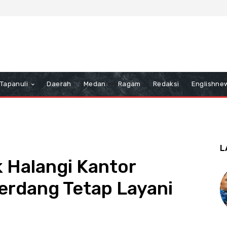
Tapanuli
Daerah
Medan
Ragam
Redaksi
Englishne
L
 Halangi Kantor
erdang Tetap Layani