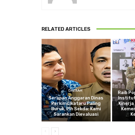
RELATED ARTICLES
DAERAH
Raih P
Serapan Anggaran Dinas
Institu
Perkimcikataru Paling
Kinerja
Buruk, Plh Sekda: Kami
Kemen
Sarankan Dievaluasi
K