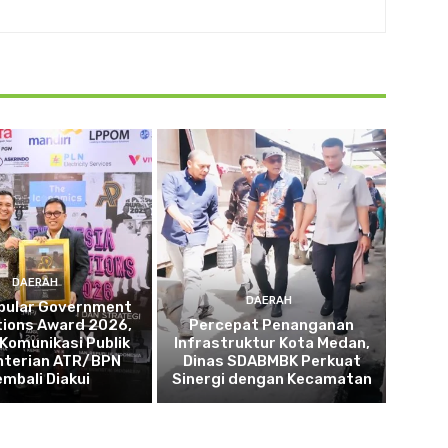
DAERAH
DAERAH
opular Government
tions Award 2026,
Percepat Penanganan
 Komunikasi Publik
Infrastruktur Kota Medan,
terian ATR/BPN
Dinas SDABMBK Perkuat
embali Diakui
Sinergi dengan Kecamatan