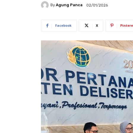
By
Agung Panca
02/01/2026
Facebook
X
Pintere