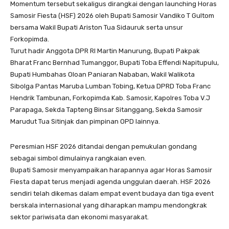
Momentum tersebut sekaligus dirangkai dengan launching Horas
Samosir Fiesta (HSF) 2026 oleh Bupati Samosir Vandiko T Gultom
bersama Wakil Bupati Ariston Tua Sidauruk serta unsur
Forkopimda.
Turut hadir Anggota DPR RI Martin Manurung, Bupati Pakpak
Bharat Franc Bernhad Tumanggor, Bupati Toba Effendi Napitupulu,
Bupati Humbahas Oloan Paniaran Nababan, Wakil Walikota
Sibolga Pantas Maruba Lumban Tobing, Ketua DPRD Toba Franc
Hendrik Tambunan, Forkopimda Kab. Samosir, Kapolres Toba V.J
Parapaga, Sekda Tapteng Binsar Sitanggang, Sekda Samosir
Marudut Tua Sitinjak dan pimpinan OPD lainnya.
Peresmian HSF 2026 ditandai dengan pemukulan gondang
sebagai simbol dimulainya rangkaian even.
Bupati Samosir menyampaikan harapannya agar Horas Samosir
Fiesta dapat terus menjadi agenda unggulan daerah. HSF 2026
sendiri telah dikemas dalam empat event budaya dan tiga event
berskala internasional yang diharapkan mampu mendongkrak
sektor pariwisata dan ekonomi masyarakat.