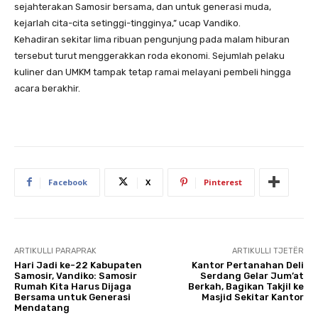
sejahterakan Samosir bersama, dan untuk generasi muda,
kejarlah cita-cita setinggi-tingginya,” ucap Vandiko.
Kehadiran sekitar lima ribuan pengunjung pada malam hiburan
tersebut turut menggerakkan roda ekonomi. Sejumlah pelaku
kuliner dan UMKM tampak tetap ramai melayani pembeli hingga
acara berakhir.
Facebook
X
Pinterest
ARTIKULLI PARAPRAK
ARTIKULLI TJETËR
Hari Jadi ke-22 Kabupaten
Kantor Pertanahan Deli
Samosir, Vandiko: Samosir
Serdang Gelar Jum’at
Rumah Kita Harus Dijaga
Berkah, Bagikan Takjil ke
Bersama untuk Generasi
Masjid Sekitar Kantor
Mendatang