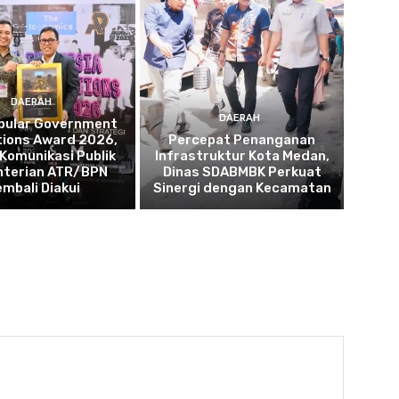
DAERAH
DAERAH
opular Government
tions Award 2026,
Percepat Penanganan
 Komunikasi Publik
Infrastruktur Kota Medan,
terian ATR/BPN
Dinas SDABMBK Perkuat
embali Diakui
Sinergi dengan Kecamatan