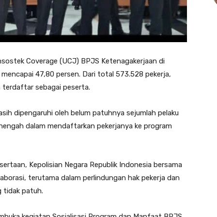
amsostek Coverage (UCJ) BPJS Ketenagakerjaan di
 mencapai 47,80 persen. Dari total 573.528 pekerja,
 terdaftar sebagai peserta.
asih dipengaruhi oleh belum patuhnya sejumlah pelaku
menengah dalam mendaftarkan pekerjanya ke program
rtaan, Kepolisian Negara Republik Indonesia bersama
borasi, terutama dalam perlindungan hak pekerja dan
tidak patuh.
mbuka kegiatan Sosialisasi Program dan Manfaat BPJS