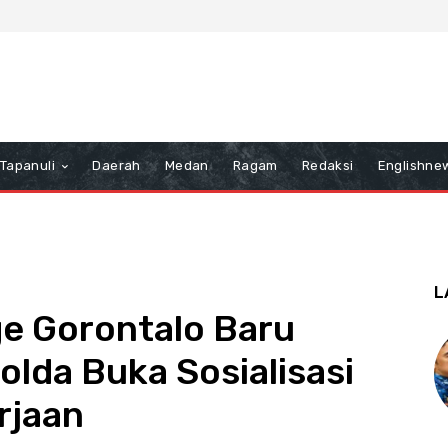
Tapanuli
Daerah
Medan
Ragam
Redaksi
Englishne
L
ge Gorontalo Baru
olda Buka Sosialisasi
rjaan