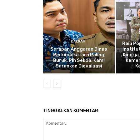
DAERAH
Raih P
Serapan Anggaran Dinas
Institu
Perkimcikataru Paling
Kinerja
Buruk, Plh Sekda: Kami
Kemen
Sarankan Dievaluasi
K
TINGGALKAN KOMENTAR