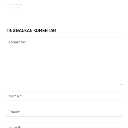
TINGGALKAN KOMENTAR
Komentar:
Na
Ema
Web