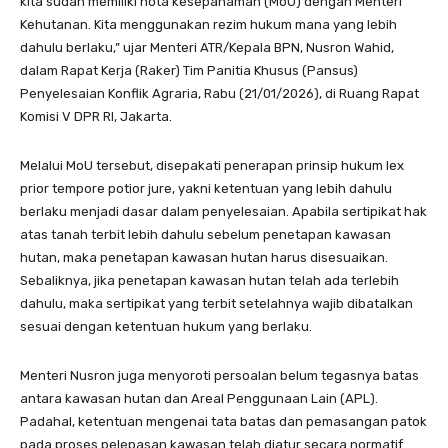
kita sudah memiliki nota kesepahaman (MoU) dengan Menteri
Kehutanan. Kita menggunakan rezim hukum mana yang lebih
dahulu berlaku,” ujar Menteri ATR/Kepala BPN, Nusron Wahid,
dalam Rapat Kerja (Raker) Tim Panitia Khusus (Pansus)
Penyelesaian Konflik Agraria, Rabu (21/01/2026), di Ruang Rapat
Komisi V DPR RI, Jakarta.
Melalui MoU tersebut, disepakati penerapan prinsip hukum lex
prior tempore potior jure, yakni ketentuan yang lebih dahulu
berlaku menjadi dasar dalam penyelesaian. Apabila sertipikat hak
atas tanah terbit lebih dahulu sebelum penetapan kawasan
hutan, maka penetapan kawasan hutan harus disesuaikan.
Sebaliknya, jika penetapan kawasan hutan telah ada terlebih
dahulu, maka sertipikat yang terbit setelahnya wajib dibatalkan
sesuai dengan ketentuan hukum yang berlaku.
Menteri Nusron juga menyoroti persoalan belum tegasnya batas
antara kawasan hutan dan Areal Penggunaan Lain (APL).
Padahal, ketentuan mengenai tata batas dan pemasangan patok
pada proses pelepasan kawasan telah diatur secara normatif.