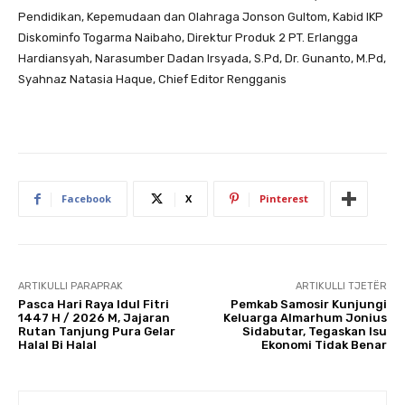
Pendidikan, Kepemudaan dan Olahraga Jonson Gultom, Kabid IKP
Diskominfo Togarma Naibaho, Direktur Produk 2 PT. Erlangga
Hardiansyah, Narasumber Dadan Irsyada, S.Pd, Dr. Gunanto, M.Pd,
Syahnaz Natasia Haque, Chief Editor Rengganis
Facebook
X
Pinterest
ARTIKULLI PARAPRAK
ARTIKULLI TJETËR
Pasca Hari Raya Idul Fitri
Pemkab Samosir Kunjungi
1447 H / 2026 M, Jajaran
Keluarga Almarhum Jonius
Rutan Tanjung Pura Gelar
Sidabutar, Tegaskan Isu
Halal Bi Halal
Ekonomi Tidak Benar