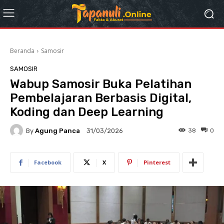
Beranda
Samosir
SAMOSIR
Wabup Samosir Buka Pelatihan
Pembelajaran Berbasis Digital,
Koding dan Deep Learning
By
Agung Panca
38
0
31/03/2026
Facebook
X
Pinterest