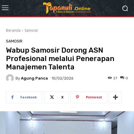
Beranda
Samosir
SAMOSIR
Wabup Samosir Dorong ASN
Profesional melalui Penerapan
Manajemen Talenta
By
Agung Panca
27
0
10/02/2026
Facebook
X
Pinterest