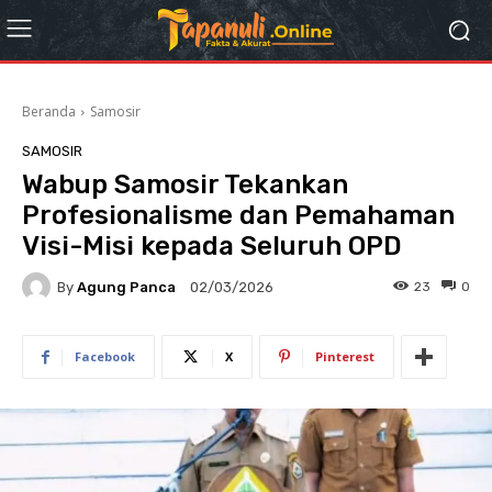
Beranda
Samosir
SAMOSIR
Wabup Samosir Tekankan
Profesionalisme dan Pemahaman
Visi-Misi kepada Seluruh OPD
By
Agung Panca
23
0
02/03/2026
Facebook
X
Pinterest