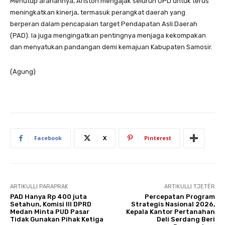
Menutup arahannya, Ariston mengajak seluruh OPD untuk terus
meningkatkan kinerja, termasuk perangkat daerah yang
berperan dalam pencapaian target Pendapatan Asli Daerah
(PAD). Ia juga mengingatkan pentingnya menjaga kekompakan
dan menyatukan pandangan demi kemajuan Kabupaten Samosir.
(Agung)
Facebook
X
Pinterest
ARTIKULLI PARAPRAK
ARTIKULLI TJETËR
PAD Hanya Rp 400 juta
Percepatan Program
Setahun, Komisi III DPRD
Strategis Nasional 2026,
Medan Minta PUD Pasar
Kepala Kantor Pertanahan
Tidak Gunakan Pihak Ketiga
Deli Serdang Beri