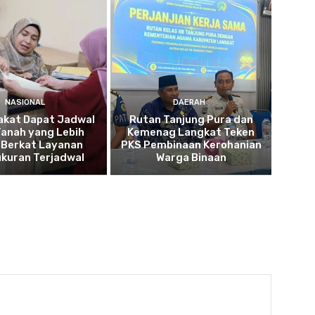
NASIONAL
DAERAH
akat Dapat Jadwal
Rutan Tanjung Pura dan
Tanah yang Lebih
Kemenag Langkat Teken
 Berkat Layanan
PKS Pembinaan Kerohanian
kuran Terjadwal
Warga Binaan