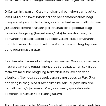
Di Kantah inii, Wamen Ossy menghampiri pemohon dari loket ke
loket. Mulai dari loket informasi dan penerimaan berkas bagi
masyarakat yang ingin bertanya seputar berkas yang dibutuhkan
jika akan bermohon urusan pertanahan; loket prioritas bagi
pemohon langsung (tanpa kuasa/calo), lansia, ibu hamil, dan
penyandang disabilitas; loket pembayaran; loket penyerahan
produk layanan; hingga loket _
customer service
_ bagi layanan
pengaduan masyarakat.
Saat berada di area loket pelayanan, Wamen Ossy juga menyapa
masyarakat yang tengah mengurus sertipikat tanah sekaligus
meminta masukan langsung terkait kualitas layanan yang
diberikan. “Semoga dapat pelayanan yang bagus ya Pak. Jika
ada yang kurang, bisa disampaikan ke kami, supaya kita bisa
perbaiki terus,” ujar Wamen Ossy saat menyapa salah satu
pemohon di Kantah Kota Palangkaraya.
Pada kesempatan ini, Wamen Ossy hadir dengan didampingi oleh