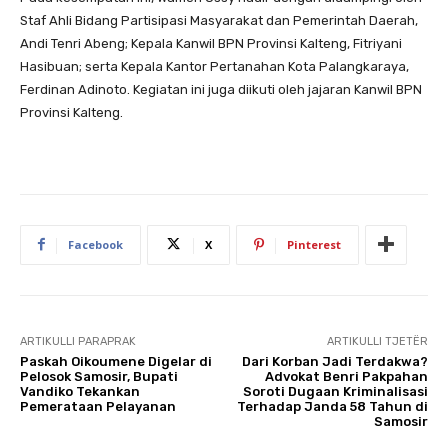
Staf Ahli Bidang Partisipasi Masyarakat dan Pemerintah Daerah,
Andi Tenri Abeng; Kepala Kanwil BPN Provinsi Kalteng, Fitriyani
Hasibuan; serta Kepala Kantor Pertanahan Kota Palangkaraya,
Ferdinan Adinoto. Kegiatan ini juga diikuti oleh jajaran Kanwil BPN
Provinsi Kalteng.
Facebook
X
Pinterest
ARTIKULLI PARAPRAK
ARTIKULLI TJETËR
Paskah Oikoumene Digelar di
Dari Korban Jadi Terdakwa?
Pelosok Samosir, Bupati
Advokat Benri Pakpahan
Vandiko Tekankan
Soroti Dugaan Kriminalisasi
Pemerataan Pelayanan
Terhadap Janda 58 Tahun di
Samosir