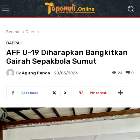
Beranda
Daerah
DAERAH
AFF U-19 Diharapkan Bangkitkan
Gairah Sepakbola Sumut
By
Agung Panca
24
0
20/05/2026
Facebook
X
Pinterest