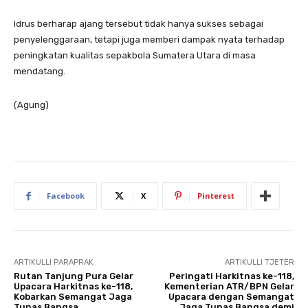
Idrus berharap ajang tersebut tidak hanya sukses sebagai
penyelenggaraan, tetapi juga memberi dampak nyata terhadap
peningkatan kualitas sepakbola Sumatera Utara di masa
mendatang.
(Agung)
Facebook
X
Pinterest
ARTIKULLI PARAPRAK
ARTIKULLI TJETËR
Rutan Tanjung Pura Gelar
Peringati Harkitnas ke-118,
Upacara Harkitnas ke-118,
Kementerian ATR/BPN Gelar
Kobarkan Semangat Jaga
Upacara dengan Semangat
Tunas Bangsa
Jaga Tunas Bangsa demi