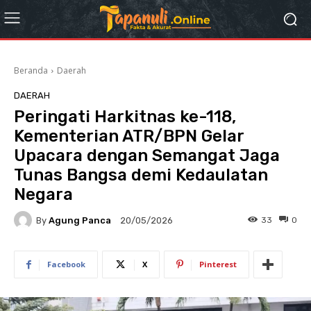
Beranda
Daerah
DAERAH
Peringati Harkitnas ke-118,
Kementerian ATR/BPN Gelar
Upacara dengan Semangat Jaga
Tunas Bangsa demi Kedaulatan
Negara
By
Agung Panca
33
0
20/05/2026
Facebook
X
Pinterest