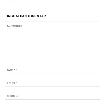
TINGGALKAN KOMENTAR
Komentar:
Na
Ema
Web