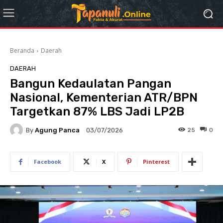
Beranda
Daerah
DAERAH
Bangun Kedaulatan Pangan
Nasional, Kementerian ATR/BPN
Targetkan 87% LBS Jadi LP2B
By
Agung Panca
25
0
03/07/2026
Facebook
X
Pinterest