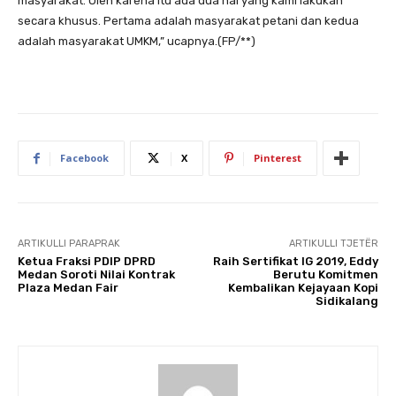
masyarakat. Oleh karena itu ada dua hal yang kami lakukan
secara khusus. Pertama adalah masyarakat petani dan kedua
adalah masyarakat UMKM,” ucapnya.(FP/**)
Facebook
X
Pinterest
ARTIKULLI PARAPRAK
ARTIKULLI TJETËR
Ketua Fraksi PDIP DPRD
Raih Sertifikat IG 2019, Eddy
Medan Soroti Nilai Kontrak
Berutu Komitmen
Plaza Medan Fair
Kembalikan Kejayaan Kopi
Sidikalang