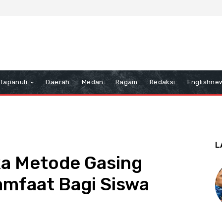
Tapanuli
Daerah
Medan
Ragam
Redaksi
Englishne
L
ka Metode Gasing
mfaat Bagi Siswa