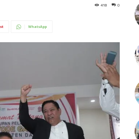
418
0
st
WhatsApp