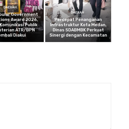
DAERAH
DAERAH
opular Government
tions Award 2026,
Percepat Penanganan
 Komunikasi Publik
Infrastruktur Kota Medan,
terian ATR/BPN
Dinas SDABMBK Perkuat
embali Diakui
Sinergi dengan Kecamatan