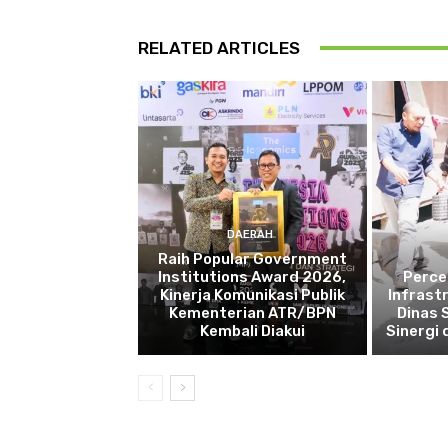
RELATED ARTICLES
DAERAH
Raih Popular Government
Institutions Award 2026,
Perce
Kinerja Komunikasi Publik
Infrast
Kementerian ATR/BPN
Dinas 
Kembali Diakui
Sinergi