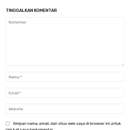
TINGGALKAN KOMENTAR
Komentar:
Na
Ema
Web
Simpan nama, email, dan situs web saya di browser ini untuk
lain kali saya berkomentar.