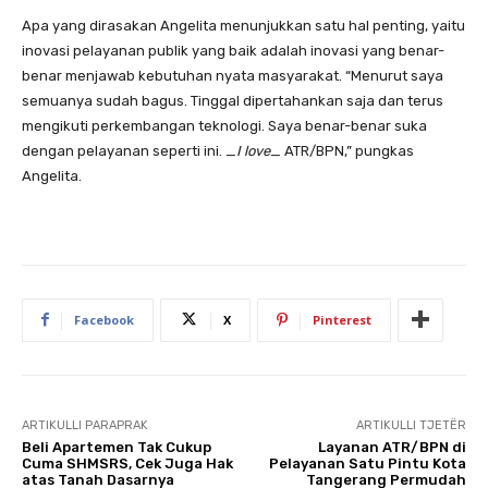
Apa yang dirasakan Angelita menunjukkan satu hal penting, yaitu
inovasi pelayanan publik yang baik adalah inovasi yang benar-
benar menjawab kebutuhan nyata masyarakat. “Menurut saya
semuanya sudah bagus. Tinggal dipertahankan saja dan terus
mengikuti perkembangan teknologi. Saya benar-benar suka
dengan pelayanan seperti ini. _
I love
_ ATR/BPN,” pungkas
Angelita.
Facebook
X
Pinterest
ARTIKULLI PARAPRAK
ARTIKULLI TJETËR
Beli Apartemen Tak Cukup
Layanan ATR/BPN di
Cuma SHMSRS, Cek Juga Hak
Pelayanan Satu Pintu Kota
atas Tanah Dasarnya
Tangerang Permudah