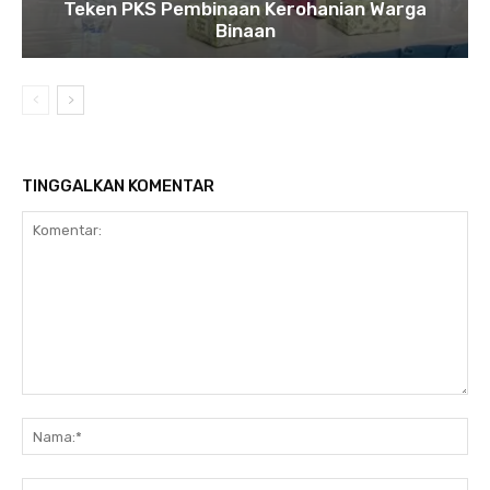
Teken PKS Pembinaan Kerohanian Warga
Binaan
TINGGALKAN KOMENTAR
Komentar:
Na
Ema