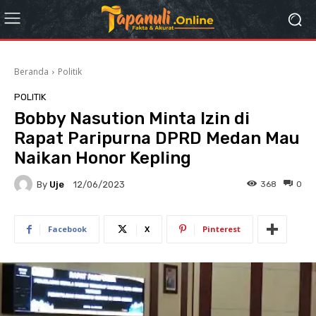
Beranda
Politik
POLITIK
Bobby Nasution Minta Izin di
Rapat Paripurna DPRD Medan Mau
Naikan Honor Kepling
By
Uje
368
0
12/06/2023
Facebook
X
Pinterest