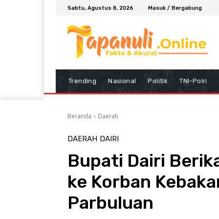
Sabtu, Agustus 8, 2026
Masuk / Bergabung
Trending
Nasional
Politik
TNI-Polri
Beranda
Daerah
DAERAH
DAIRI
Bupati Dairi Beri
ke Korban Kebakar
Parbuluan