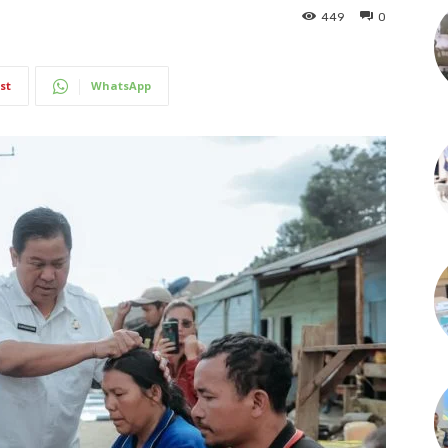
449
0
st
WhatsApp