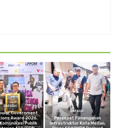
DAERAH
DAERAH
opular Government
tions Award 2026,
Percepat Penanganan
 Komunikasi Publik
Infrastruktur Kota Medan,