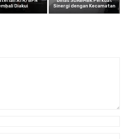
terian ATR/BPN
Dinas SDABMBK Perkuat
embali Diakui
Sinergi dengan Kecamatan
Nama:*
Email:*