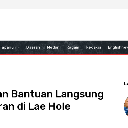
Tapanuli
Daerah
Medan
Ragam
Redaksi
Englishne
L
kan Bantuan Langsung
an di Lae Hole