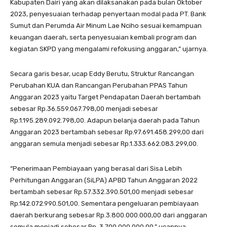
Kabupaten Dairi yang akan dilaksanakan pada bulan Oktober
2023, penyesuaian terhadap penyertaan modal pada PT. Bank
Sumut dan Perumda Air Minum Lae Nciho sesuai kemampuan
keuangan daerah, serta penyesuaian kembali program dan
kegiatan SKPD yang mengalami refokusing anggaran,” ujarnya.
Secara garis besar, ucap Eddy Berutu, Struktur Rancangan
Perubahan KUA dan Rancangan Perubahan PPAS Tahun
Anggaran 2023 yaitu Target Pendapatan Daerah bertambah
sebesar Rp.36.559.067.798,00 menjadi sebesar
Rp.1.195.289.092.798,00. Adapun belanja daerah pada Tahun
Anggaran 2023 bertambah sebesar Rp.97.691.458.299,00 dari
anggaran semula menjadi sebesar Rp.1.333.662.083.299,00.
“Penerimaan Pembiayaan yang berasal dari Sisa Lebih
Perhitungan Anggaran (SiLPA) APBD Tahun Anggaran 2022
bertambah sebesar Rp.57.332.390.501,00 menjadi sebesar
Rp.142.072.990.501,00. Sementara pengeluaran pembiayaan
daerah berkurang sebesar Rp.3.800.000.000,00 dari anggaran
semula menjadi sebesar Rp. 3.700.000.000,00,” ucapnya.