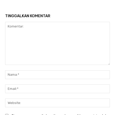
TINGGALKAN KOMENTAR
Komentar:
Na
Ema
Web