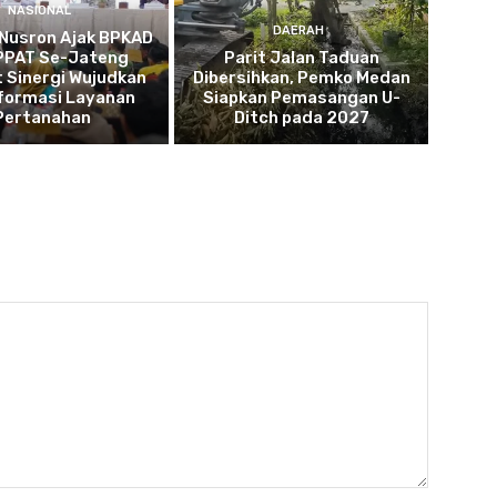
NASIONAL
DAERAH
 Nusron Ajak BPKAD
IPPAT Se-Jateng
Parit Jalan Taduan
 Sinergi Wujudkan
Dibersihkan, Pemko Medan
formasi Layanan
Siapkan Pemasangan U-
Pertanahan
Ditch pada 2027