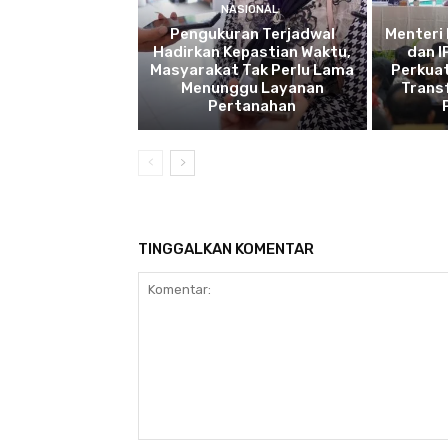
NASIONAL
Pengukuran Terjadwal
Menteri
Hadirkan Kepastian Waktu,
dan 
Masyarakat Tak Perlu Lama
Perkuat
Menunggu Layanan
Trans
Pertanahan
TINGGALKAN KOMENTAR