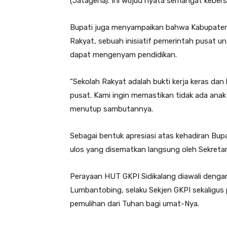
(Jatagena). Ini wujud nyata semangat kebe
Bupati juga menyampaikan bahwa Kabupaten 
Rakyat, sebuah inisiatif pemerintah pusat
dapat mengenyam pendidikan.
“Sekolah Rakyat adalah bukti kerja keras dan
pusat. Kami ingin memastikan tidak ada anak 
menutup sambutannya.
Sebagai bentuk apresiasi atas kehadiran Bu
ulos yang disematkan langsung oleh Sekretari
Perayaan HUT GKPI Sidikalang diawali dengan
Lumbantobing, selaku Sekjen GKPI sekaligu
pemulihan dari Tuhan bagi umat-Nya.