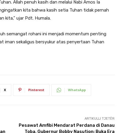
Tuhan. Allah penuh kasih dan melalui Nabi Amos Ia
ngingatkan kita bahwa kasih setia Tuhan tidak pernah
 kita,” ujar Pdt. Humala.
nuh semangat rohani ini menjadi momentum penting
at iman sekaligus bersyukur atas penyertaan Tuhan
X
Pinterest
WhatsApp
ARTIKULLI TJETËR
Pesawat Amfibi Mendarat Perdana di Danau
dan
Toba, Gubernur Bobby Nasution: Buka Era