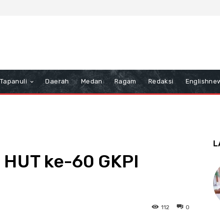
Tapanuli
Daerah
Medan
Ragam
Redaksi
Englishne
L
ri HUT ke-60 GKPI
112
0