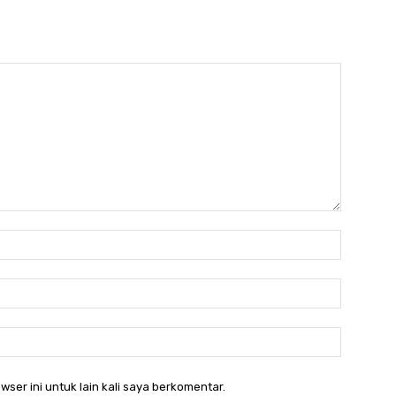
Nama:*
Email:*
Website:
wser ini untuk lain kali saya berkomentar.