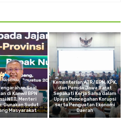
NASIONAL
NASIONAL
Kementerian ATR/BPN, KPK,
Pengarahan Soal
dan Pemda Jawa Barat
an di Kanwil BPN
Sepakati Kerja Sama dalam
nsi NTT, Menteri
Upaya Pencegahan Korupsi
n: Gunakan Sudut
serta Penguatan Ekonomi
ang Masyarakat
Daerah