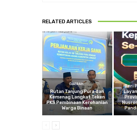
RELATED ARTICLES
DAERAH
Beri 
Rutan Tanjung Pura dan
Layan
Kemenag Langkat Teken
Provi
PKS Pembinaan Kerohanian
Nusro
Warga Binaan
Pand