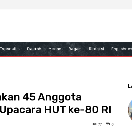
Tapanuli
Daerah
Medan
Ragam
Redaksi
Englishne
L
uhkan 45 Anggota
 Upacara HUT ke-80 RI
77
0