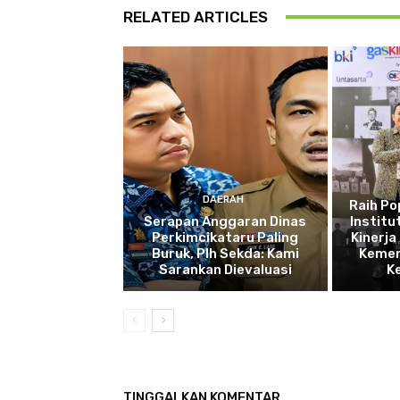
RELATED ARTICLES
DAERAH
Raih P
Serapan Anggaran Dinas
Institu
Perkimcikataru Paling
Kinerja
Buruk, Plh Sekda: Kami
Kemen
Sarankan Dievaluasi
K
TINGGALKAN KOMENTAR