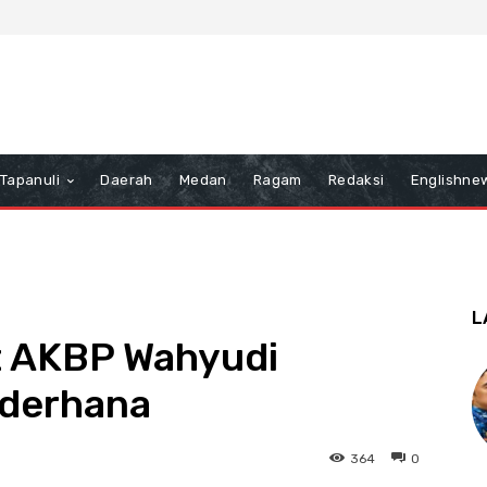
Tapanuli
Daerah
Medan
Ragam
Redaksi
Englishne
L
ut AKBP Wahyudi
derhana
364
0