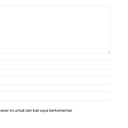
Nama:*
Email:*
Website:
wser ini untuk lain kali saya berkomentar.