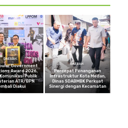
DAERAH
DAERAH
opular Government
tions Award 2026,
Percepat Penanganan
 Komunikasi Publik
Infrastruktur Kota Medan,
terian ATR/BPN
Dinas SDABMBK Perkuat
embali Diakui
Sinergi dengan Kecamatan