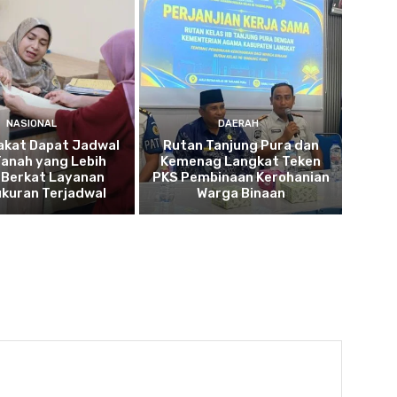
NASIONAL
DAERAH
akat Dapat Jadwal
Rutan Tanjung Pura dan
Tanah yang Lebih
Kemenag Langkat Teken
 Berkat Layanan
PKS Pembinaan Kerohanian
kuran Terjadwal
Warga Binaan