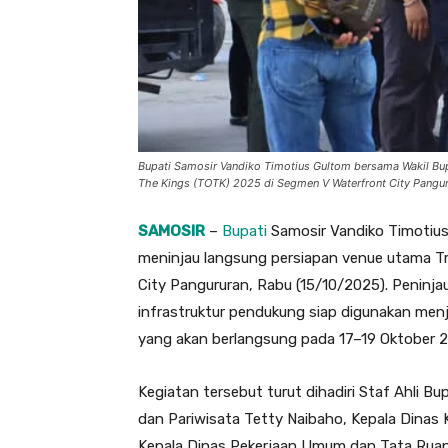
Bupati Samosir Vandiko Timotius Gultom bersama Wakil Bupa
The Kings (TOTK) 2025 di Segmen V Waterfront City Pangur
SAMOSIR
–
Bupati
Samosir Vandiko Timotius
meninjau langsung persiapan venue utama Tr
City Pangururan, Rabu (15/10/2025). Peninjau
infrastruktur pendukung siap digunakan menje
yang akan berlangsung pada 17–19 Oktober 
Kegiatan tersebut turut dihadiri Staf Ahli B
dan Pariwisata Tetty Naibaho, Kepala Dinas
Kepala Dinas Pekerjaan Umum dan Tata Rua