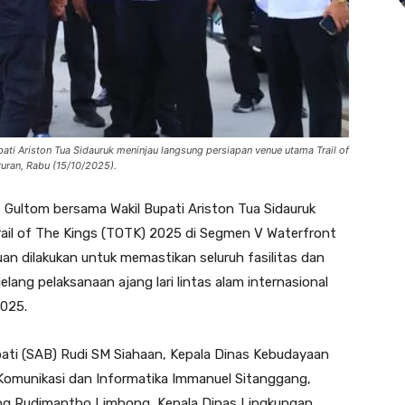
ti Ariston Tua Sidauruk meninjau langsung persiapan venue utama Trail of
uran, Rabu (15/10/2025).
 Gultom bersama Wakil Bupati Ariston Tua Sidauruk
ail of The Kings (TOTK) 2025 di Segmen V Waterfront
an dilakukan untuk memastikan seluruh fasilitas dan
lang pelaksanaan ajang lari lintas alam internasional
2025.
upati (SAB) Rudi SM Siahaan, Kepala Dinas Kebudayaan
 Komunikasi dan Informatika Immanuel Sitanggang,
ng Rudimantho Limbong, Kepala Dinas Lingkungan