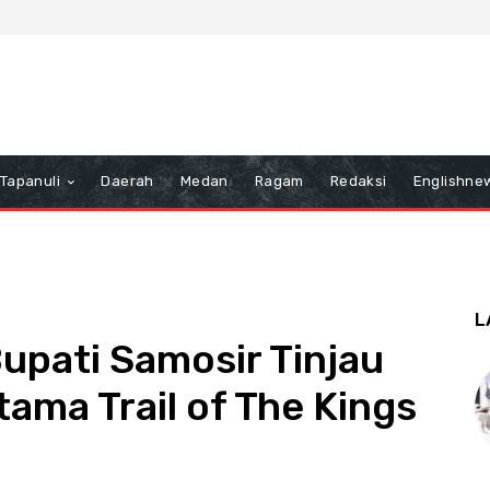
Tapanuli
Daerah
Medan
Ragam
Redaksi
Englishne
L
Bupati Samosir Tinjau
ama Trail of The Kings