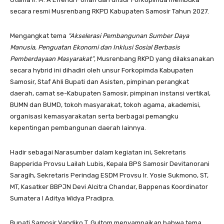
secara resmi Musrenbang RKPD Kabupaten Samosir Tahun 2027.
Mengangkat tema
“Akselerasi Pembangunan Sumber Daya
Manusia, Penguatan Ekonomi dan Inklusi Sosial Berbasis
Pemberdayaan Masyarakat”
, Musrenbang RKPD yang dilaksanakan
secara hybrid ini dihadiri oleh unsur Forkopimda Kabupaten
Samosir, Staf Ahli Bupati dan Asisten, pimpinan perangkat
daerah, camat se-Kabupaten Samosir, pimpinan instansi vertikal,
BUMN dan BUMD, tokoh masyarakat, tokoh agama, akademisi,
organisasi kemasyarakatan serta berbagai pemangku
kepentingan pembangunan daerah lainnya.
Hadir sebagai Narasumber dalam kegiatan ini, Sekretaris
Bapperida Provsu Lailah Lubis, Kepala BPS Samosir Devitanorani
Saragih, Sekretaris Perindag ESDM Provsu Ir. Yosie Sukmono, ST,
MT, Kasatker BBPJN Devi Alcitra Chandar, Bappenas Koordinator
Sumatera I Aditya Widya Pradipra.
Bupati Samosir Vandiko T. Gultom menyampaikan bahwa tema