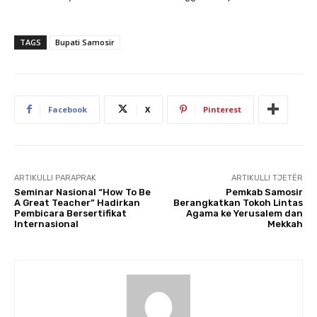
TAGS
Bupati Samosir
Facebook
X
Pinterest
ARTIKULLI PARAPRAK
ARTIKULLI TJETËR
Seminar Nasional “How To Be
Pemkab Samosir
A Great Teacher” Hadirkan
Berangkatkan Tokoh Lintas
Pembicara Bersertifikat
Agama ke Yerusalem dan
Internasional
Mekkah