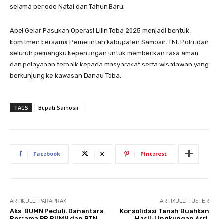
selama periode Natal dan Tahun Baru.
Apel Gelar Pasukan Operasi Lilin Toba 2025 menjadi bentuk
komitmen bersama Pemerintah Kabupaten Samosir, TNI, Polri, dan
seluruh pemangku kepentingan untuk memberikan rasa aman
dan pelayanan terbaik kepada masyarakat serta wisatawan yang
berkunjung ke kawasan Danau Toba.
TAGS
Bupati Samosir
Facebook
X
Pinterest
ARTIKULLI PARAPRAK
ARTIKULLI TJETËR
Aksi BUMN Peduli, Danantara
Konsolidasi Tanah Buahkan
Bersama BP BUMN dan BTN
Hasil: Lingkungan Asri,