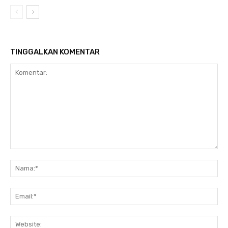
TINGGALKAN KOMENTAR
Komentar:
Na
Ema
Web