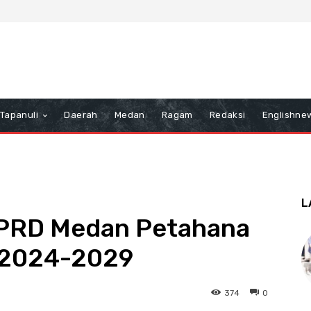
Tapanuli
Daerah
Medan
Ragam
Redaksi
Englishne
L
DPRD Medan Petahana
 2024-2029
374
0