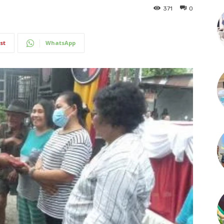
371
0
st
WhatsApp