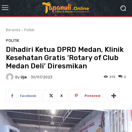
Beranda
Politik
POLITIK
Dihadiri Ketua DPRD Medan, Klinik
Kesehatan Gratis ‘Rotary of Club
Medan Deli’ Diresmikan
By
Uje
319
0
30/07/2023
Facebook
X
Pinterest